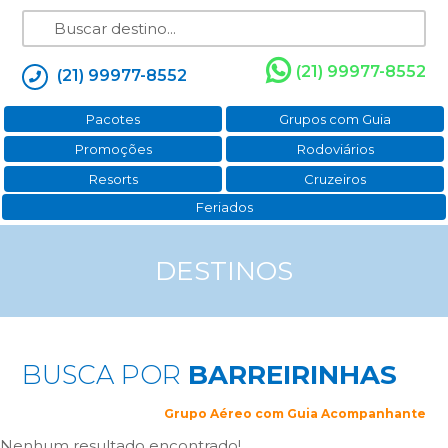
(21) 99977-8552
(21) 99977-8552
Pacotes
Grupos com Guia
Promoções
Rodoviários
Resorts
Cruzeiros
Feriados
DESTINOS
BUSCA POR
BARREIRINHAS
Grupo Aéreo com Guia Acompanhante
Nenhum resultado encontrado!