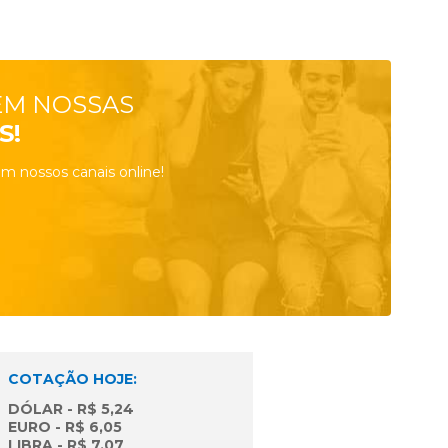
EM NOSSAS
S!
m nossos canais online!
COTAÇÃO HOJE:
DÓLAR - R$ 5,24
EURO - R$ 6,05
LIBRA - R$ 7,07