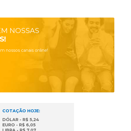
EM NOSSAS
S!
m nossos canais online!
COTAÇÃO HOJE:
DÓLAR - R$ 5,24
EURO - R$ 6,05
LIBRA - R$ 7,07