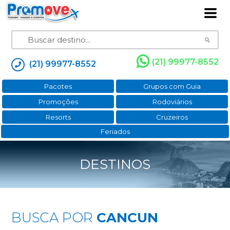
(21) 99977-8552
(21) 99977-8552
Pacotes
Grupos com Guia
Promoções
Rodoviários
Resorts
Cruzeiros
Feriados
DESTINOS
BUSCA POR
CANCUN