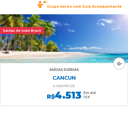
Grupo Aéreo com Guia Acompanhante
Saídas de todo Brasil
SAÍDAS DIÁRIAS
CANCUN
A PARTIR DE
4.513
Em até
R$
10X