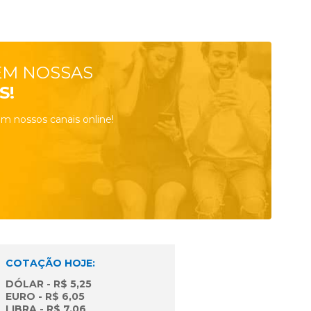
EM NOSSAS
S!
m nossos canais online!
COTAÇÃO HOJE:
DÓLAR - R$ 5,25
EURO - R$ 6,05
LIBRA - R$ 7,06